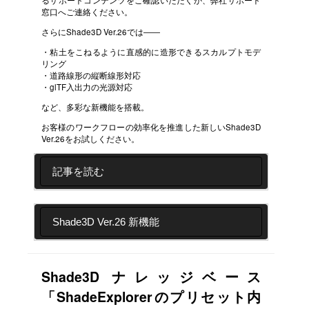
るサポートコンテンツをご確認いただくか、弊社サポート
窓口へご連絡ください。
さらにShade3D Ver.26では――
・粘土をこねるように直感的に造形できるスカルプトモデ
リング
・道路線形の縦断線形対応
・glTF入出力の光源対応
など、多彩な新機能を搭載。
お客様のワークフローの効率化を推進した新しいShade3D
Ver.26をお試しください。
記事を読む
Shade3D Ver.26 新機能
Shade3D ナレッジベース
「ShadeExplorerのプリセット内