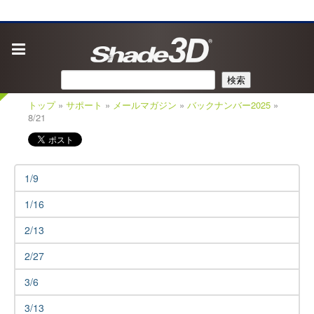
検索
トップ
»
サポート
»
メールマガジン
»
バックナンバー2025
»
8/21
1/9
1/16
2/13
2/27
3/6
3/13