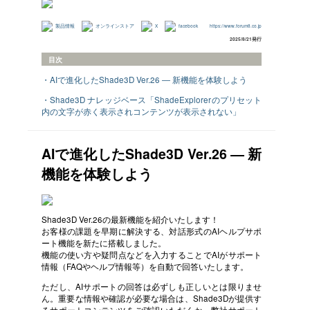
製品情報
オンラインストア
X
facebook
https://www.forum8.co.jp
2025/8/21発行
目次
・AIで進化したShade3D Ver.26 ― 新機能を体験しよう
・Shade3D ナレッジベース「ShadeExplorerのプリセット
内の文字が赤く表示されコンテンツが表示されない」
AIで進化したShade3D Ver.26 ― 新
機能を体験しよう
Shade3D Ver.26の最新機能を紹介いたします！
お客様の課題を早期に解決する、対話形式のAIヘルプサポ
ート機能を新たに搭載しました。
機能の使い方や疑問点などを入力することでAIがサポート
情報（FAQやヘルプ情報等）を自動で回答いたします。
ただし、AIサポートの回答は必ずしも正しいとは限りませ
ん。重要な情報や確認が必要な場合は、Shade3Dが提供す