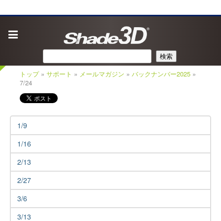
検索
トップ
»
サポート
»
メールマガジン
»
バックナンバー2025
»
7/24
1/9
1/16
2/13
2/27
3/6
3/13