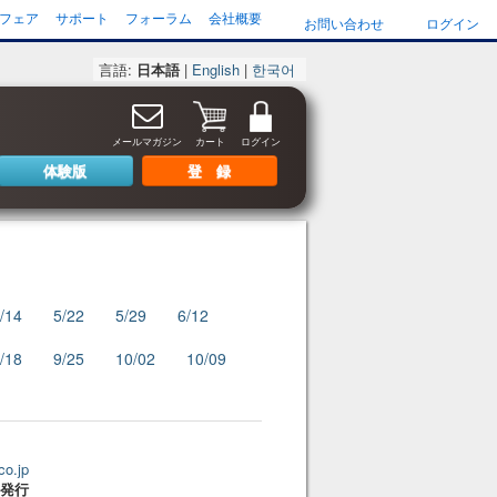
フェア
サポート
フォーラム
会社概要
お問い合わせ
ログイン
言語:
日本語
|
English
|
한국어
メールマガジン
カート
ログイン
体験版
登 録
/14
5/22
5/29
6/12
/18
9/25
10/02
10/09
co.jp
19発行