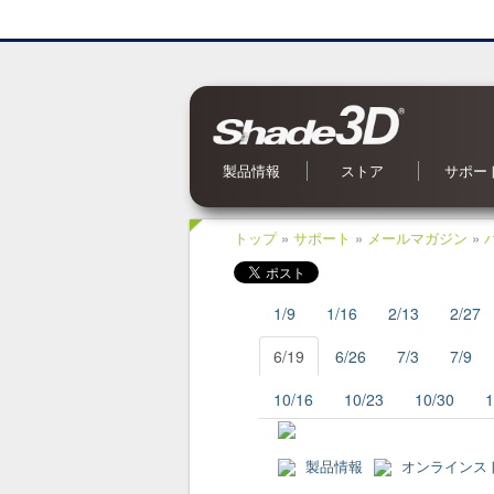
製品情報
ストア
サポー
Shade3D Ver.27
CG入力支援サービス
BIM/CIM 設計照査ツール
ブロックUIプログラミングツール
3Dパラメトリックツール
Civil・Ultimate とは
Shade3D SDK
Shade3D AI 生成ツール
Shade3D Shapeasy
マジカルスケッチ 3D
Shade3D 公式ガイドブック
Shade3D 検定ガイドブック
Shade3D Panorama View
Shade3D 実用3Dデータ集 森シリーズ
オンラインストア
ご利用案内
マーケットプレイス
特集記事
Shade3D 実用3Dデータ集
お問い合
OS 別対
よくある
オンライ
アップデ
メールマ
Shade
トップ
»
サポート
»
メールマガジン
»
1/9
1/16
2/13
2/27
6/19
6/26
7/3
7/9
10/16
10/23
10/30
1
製品情報
オンラインス