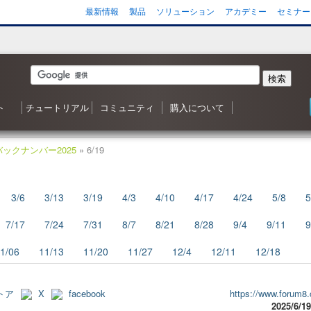
最新情報
製品
ソリューション
アカデミー
セミナー
検索
ト
チュートリアル
コミュニティ
購入について
 森シリーズ
わせ
応状況
ご質問（FAQ）
ンヘルプ
ータ
ガジン
3D ナレッジベースへようこそ
目次
Shade3D 操作ガイダンス
Shade3D の使い方
カスタマイズはいかがですか？
シャーロットのチュートリアル
ビデオチュートリアル
ポリゴンメッシュでキャラクタを作成
アニメーション事始め
チャレンジ！3D
Adobe製品と連携！
書籍リスト
Shade3D フォーラム
事例紹介・インタビュー
特集・コンテスト
ギャラリー
Shade3D 製品のご購入について
Shapeasy の購入
マジカルスケッチ 3D の購入
バックナンバー2025
» 6/19
3/6
3/13
3/19
4/3
4/10
4/17
4/24
5/8
5
7/17
7/24
7/31
8/7
8/21
8/28
9/4
9/11
9
1/06
11/13
11/20
11/27
12/4
12/11
12/18
トア
X
facebook
https://www.forum8.
2025/6/