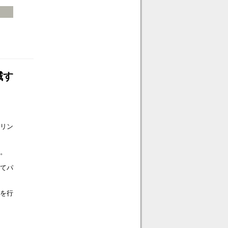
減す
デリン
す。
てパ
を行