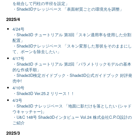
を統合して円柱の半径を設定」
・Shade3Dナレッジベース 「表面材質ごとの環境光を調整」
2025/4
4/24号
・Shade3D チュートリアル 第3回「スキン適用率を使用した分割
配置」
・Shade3Dナレッジベース 「スキン変形した形状をそのままにし
て、ボーンを除去したい」
4/17号
・Shade3D チュートリアル 第2回「パラメトリックモデルの基本
的な作成手順」
・Shade3D検定ガイドブック・Shade3D公式ガイドブック 好評発
売中!
4/10号
・Shade3D Ver.25.2 リリース！！
4/3号
・Shade3D ナレッジベース 「地面に影だけを落としたい (シャド
ウキャッチャー)」
・U&C 148号 Shade3Dインタビュー Vol.24 株式会社C.P.O設計の
ご紹介
2025/3