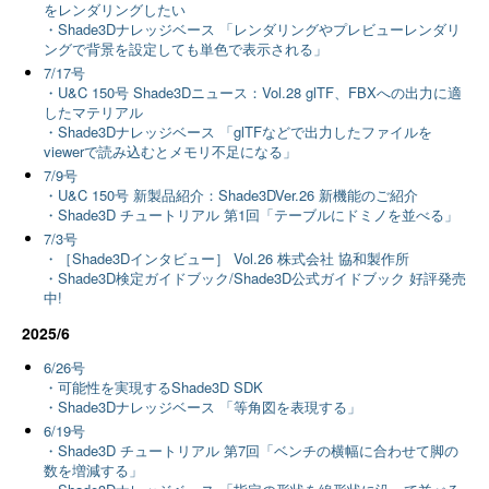
をレンダリングしたい
・Shade3Dナレッジベース 「レンダリングやプレビューレンダリ
ングで背景を設定しても単色で表示される」
7/17号
・U&C 150号 Shade3Dニュース：Vol.28 glTF、FBXへの出力に適
したマテリアル
・Shade3Dナレッジベース 「glTFなどで出力したファイルを
viewerで読み込むとメモリ不足になる」
7/9号
・U&C 150号 新製品紹介：Shade3DVer.26 新機能のご紹介
・Shade3D チュートリアル 第1回「テーブルにドミノを並べる」
7/3号
・［Shade3Dインタビュー］ Vol.26 株式会社 協和製作所
・Shade3D検定ガイドブック/Shade3D公式ガイドブック 好評発売
中!
2025/6
6/26号
・可能性を実現するShade3D SDK
・Shade3Dナレッジベース 「等角図を表現する」
6/19号
・Shade3D チュートリアル 第7回「ベンチの横幅に合わせて脚の
数を増減する」