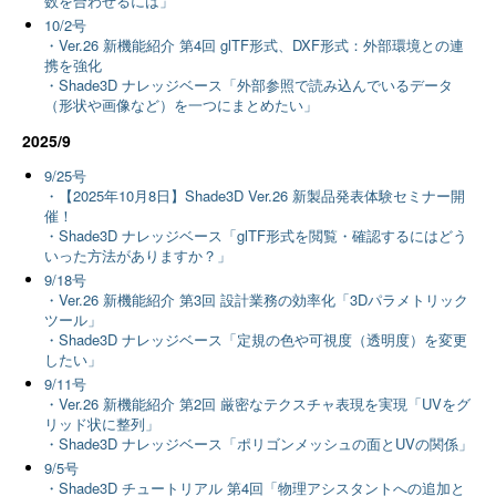
数を合わせるには」
10/2号
・Ver.26 新機能紹介 第4回 glTF形式、DXF形式：外部環境との連
携を強化
・Shade3D ナレッジベース「外部参照で読み込んでいるデータ
（形状や画像など）を一つにまとめたい」
2025/9
9/25号
・【2025年10月8日】Shade3D Ver.26 新製品発表体験セミナー開
催！
・Shade3D ナレッジベース「glTF形式を閲覧・確認するにはどう
いった方法がありますか？」
9/18号
・Ver.26 新機能紹介 第3回 設計業務の効率化「3Dパラメトリック
ツール」
・Shade3D ナレッジベース「定規の色や可視度（透明度）を変更
したい」
9/11号
・Ver.26 新機能紹介 第2回 厳密なテクスチャ表現を実現「UVをグ
リッド状に整列」
・Shade3D ナレッジベース「ポリゴンメッシュの面とUVの関係」
9/5号
・Shade3D チュートリアル 第4回「物理アシスタントへの追加と