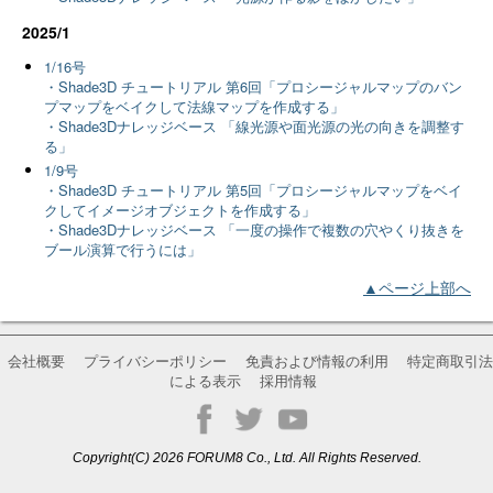
2025/1
1/16号
・Shade3D チュートリアル 第6回「プロシージャルマップのバン
プマップをベイクして法線マップを作成する」
・Shade3Dナレッジベース 「線光源や面光源の光の向きを調整す
る」
1/9号
・Shade3D チュートリアル 第5回「プロシージャルマップをベイ
クしてイメージオブジェクトを作成する」
・Shade3Dナレッジベース 「一度の操作で複数の穴やくり抜きを
ブール演算で行うには」
▲ページ上部へ
会社概要
プライバシーポリシー
免責および情報の利用
特定商取引法
による表示
採用情報
Copyright(C) 2026 FORUM8 Co., Ltd. All Rights Reserved.