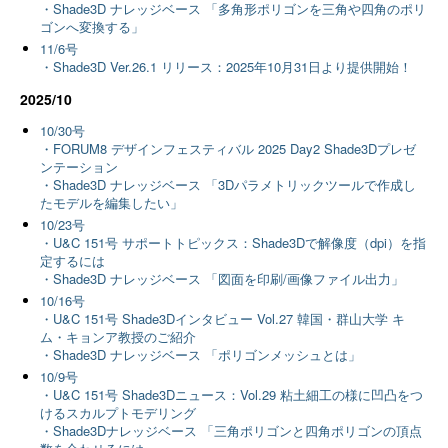
・Shade3D ナレッジベース 「多角形ポリゴンを三角や四角のポリ
ゴンへ変換する」
11/6号
・Shade3D Ver.26.1 リリース：2025年10月31日より提供開始！
2025/10
10/30号
・FORUM8 デザインフェスティバル 2025 Day2 Shade3Dプレゼ
ンテーション
・Shade3D ナレッジベース 「3Dパラメトリックツールで作成し
たモデルを編集したい」
10/23号
・U&C 151号 サポートトピックス：Shade3Dで解像度（dpi）を指
定するには
・Shade3D ナレッジベース 「図面を印刷/画像ファイル出力」
10/16号
・U&C 151号 Shade3Dインタビュー Vol.27 韓国・群山大学 キ
ム・キョンア教授のご紹介
・Shade3D ナレッジベース 「ポリゴンメッシュとは」
10/9号
・U&C 151号 Shade3Dニュース：Vol.29 粘土細工の様に凹凸をつ
けるスカルプトモデリング
・Shade3Dナレッジベース 「三角ポリゴンと四角ポリゴンの頂点