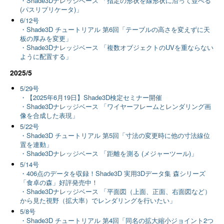
・Shade3Dナレッジベース 「指定の形状を線形状に沿って並べる
(パスリプリケータ)」
6/12号
・Shade3D チュートリアル 第6回「テーブルの高さを変えずに天
板の厚みを変更」
・Shade3Dナレッジベース 「複数オブジェクトのUVを重ならない
ように配置する」
2025/5
5/29号
・【2025年6月19日】Shade3D検定セミナー開催
・Shade3Dナレッジベース 「ワイヤーフレームとレンダリング画
像を合成した表現」
5/22号
・Shade3D チュートリアル 第5回「寸法の変更時に他の寸法線位
置を連動」
・Shade3Dナレッジベース 「距離を測る (メジャーツール)」
5/14号
・406点のデータを収録！Shade3D 実用3Dデータ集 森シリーズ
「食卓の森」好評発売中！
・Shade3Dナレッジベース 「平面図（上面、正面、右面図など）
から見た視野（拡大率）でレンダリングを行いたい」
5/8号
・Shade3D チュートリアル 第4回「同名の拡大縮小ジョイント2つ