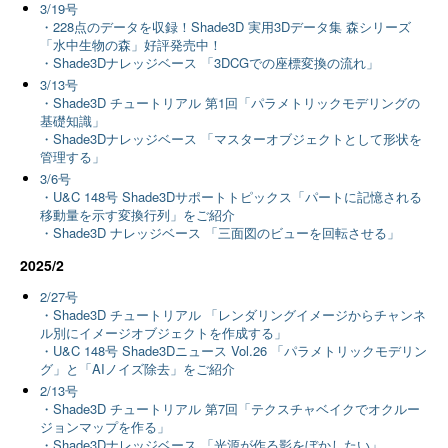
3/19号
・228点のデータを収録！Shade3D 実用3Dデータ集 森シリーズ
「水中生物の森」好評発売中！
・Shade3Dナレッジベース 「3DCGでの座標変換の流れ」
3/13号
・Shade3D チュートリアル 第1回「パラメトリックモデリングの
基礎知識」
・Shade3Dナレッジベース 「マスターオブジェクトとして形状を
管理する」
3/6号
・U&C 148号 Shade3Dサポートトピックス「パートに記憶される
移動量を示す変換行列」をご紹介
・Shade3D ナレッジベース 「三面図のビューを回転させる」
2025/2
2/27号
・Shade3D チュートリアル 「レンダリングイメージからチャンネ
ル別にイメージオブジェクトを作成する」
・U&C 148号 Shade3Dニュース Vol.26 「パラメトリックモデリン
グ」と「AIノイズ除去」をご紹介
2/13号
・Shade3D チュートリアル 第7回「テクスチャベイクでオクルー
ジョンマップを作る」
・Shade3Dナレッジベース 「光源が作る影をぼかしたい」