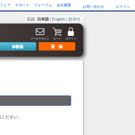
フェア
サポート
フォーラム
会社概要
お問い合わせ
ログイン
言語:
日本語
|
English
|
한국어
メールマガジン
カート
ログイン
体験版
登 録
認ください。