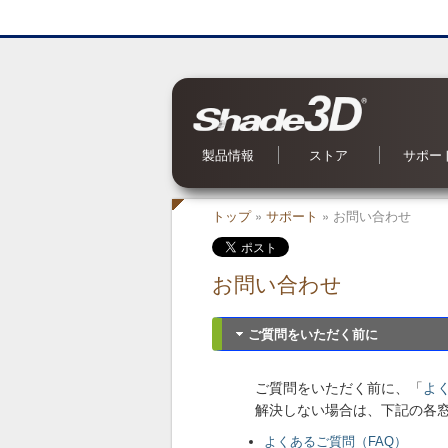
製品情報
ストア
サポー
Shade3D Ver.27
CG入力支援サービス
BIM/CIM 設計照査ツール
ブロックUIプログラミングツール
3Dパラメトリックツール
Civil・Ultimate とは
Shade3D SDK
Shade3D AI 生成ツール
Shade3D Shapeasy
マジカルスケッチ 3D
Shade3D 公式ガイドブック
Shade3D 検定ガイドブック
Shade3D Panorama View
Shade3D 実用3Dデータ集 森シリーズ
オンラインストア
ご利用案内
マーケットプレイス
特集記事
Shade3D 実用3Dデータ集
お問い合
OS 別対
よくある
オンライ
アップデ
メールマ
Shade
トップ
»
サポート
» お問い合わせ
お問い合わせ
ご質問をいただく前に
ご質問をいただく前に、「
よ
解決しない場合は、下記の各
よくあるご質問（FAQ）