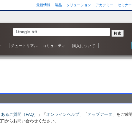
最新情報
製品
ソリューション
アカデミー
セミナー
検索
ト
チュートリアル
コミュニティ
購入について
 森シリーズ
わせ
応状況
ご質問（FAQ）
ンヘルプ
ータ
ガジン
3D ナレッジベースへようこそ
目次
Shade3D 操作ガイダンス
Shade3D の使い方
カスタマイズはいかがですか？
シャーロットのチュートリアル
ビデオチュートリアル
ポリゴンメッシュでキャラクタを作成
アニメーション事始め
チャレンジ！3D
Adobe製品と連携！
書籍リスト
Shade3D フォーラム
事例紹介・インタビュー
特集・コンテスト
ギャラリー
Shade3D 製品のご購入について
Shapeasy の購入
マジカルスケッチ 3D の購入
くあるご質問（FAQ）
」「
オンラインヘルプ
」「
アップデータ
」をご確
窓口からお問い合わせください。