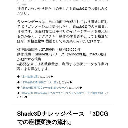
ち……
可憐で力強い生き物たちの美しさをShade3Dでお楽しみく
ださい。
各シーンデータは、自由曲面で作成されており用途に応じ
てポリゴンメッシュに変換したり、Shade3Dでの再編集も
可能です。表面材質には手作りのイメージデータを重ねた
ものが多く、テクスチャー制作の学習資料としても最適な
ほか、水棲生物3D図鑑としてもお楽しみいただけます。
標準販売価格：27,500円（税別25,000円）
動作環境：Shade3D シリーズ（Windows版、macOS版）
が動作する環境
※必要なメモリ搭載容量は、利用する形状データや作業内
容により異なります。
◆「
水中生物の森
」はこちら◆
◆「
水中生物の森 収録データ一覧
」はこちら◆
◆「
Shade3D 実用3Dデータ集 森シリーズ
」はこちら◆
◆「
Shade3D Standard以上のサブスクリプション所有ユーザに無償公開
」は
こちら◆
Shade3Dナレッジベース 「3DCG
での座標変換の流れ」