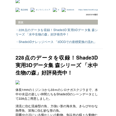
製品情報
オンラインストア
X
facebook
https://www.forum8.co.jp
2025/3/19発行
目次
・228点のデータを収録！Shade3D 実用3Dデータ集 森シ
リーズ 「水中生物の森」好評発売中！
・Shade3Dナレッジベース 「3DCGでの座標変換の流れ」
228点のデータを収録！Shade3D
実用3Dデータ集 森シリーズ 「水中
生物の森」好評発売中！
体長1mmのミジンコから33ｍのシロナガスクジラまで、水
中や水辺の楽しい仲間たちをShade3Dのシーンデータとし
て228点ご用意しました。
清流に住む流線型の魚、力強い形の海水魚、きらびやかな
熱帯魚、深海に住む妙な形の魚。
田圃や小川にいる懐かしい小動物。魚以外の様々な動物た