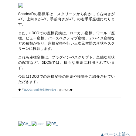
Shade3Dの座標系は、スクリーンから向かって右向きが
+X、上向きが+Y、手前向きが+Z、の右手系座標になりま
す。
また、3DCGでの座標変換は、ローカル座標、ワールド座
標、ビュー座標、パースペクティブ座標、デバイス座標な
どの種類があり、座標変換を行い三次元空間の形状をスク
リーンに投影します。
これら座標変換は、プラグインやスクリプト、単純な形状
の配置など、3DCGでは、様々な用途に利用されていま
す。
今回は3DCGでの座標変換の用途や種類をご紹介させてい
ただきます。
◆「
3DCGでの座標変換の流れ
」はこちら◆
▲ページ上部へ