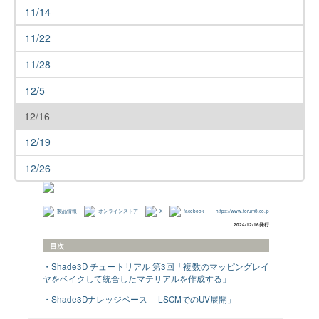
11/14
11/22
11/28
12/5
12/16
12/19
12/26
製品情報
オンラインストア
X
facebook
https://www.forum8.co.jp
2024/12/16発行
目次
・Shade3D チュートリアル 第3回「複数のマッピングレイ
ヤをベイクして統合したマテリアルを作成する」
・Shade3Dナレッジベース 「LSCMでのUV展開」