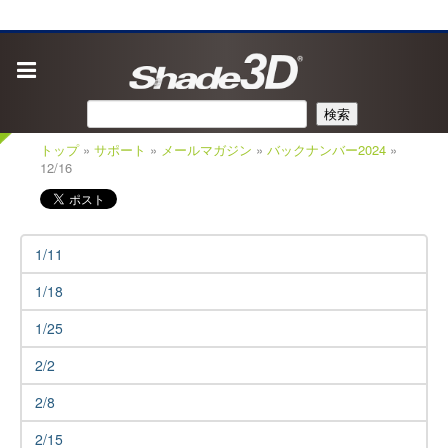
検索
トップ
»
サポート
»
メールマガジン
»
バックナンバー2024
»
12/16
1/11
1/18
1/25
2/2
2/8
2/15