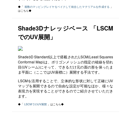
◆「
複数のマッピングレイヤをベイクして統合したマテリアルを作成する
」
はこちら◆
Shade3Dナレッジベース 「LSCM
でのUV展開」
Shade3D Standard以上で搭載されたLSCM(Least Squares
Conformal Map)は、ポリゴンメッシュの指定の稜線を切れ
目(UVシーム)にそって、できるだけ元の面の形を保ったま
ま平面に（ここではUV座標に）展開する手法です。
LSCMを活用することで、立体的な形状に対して正確にUV
マップを展開できるので自由な設定が可能なほか、様々な
表現力を実現することができるのでご紹介させていただき
ます。
◆「
LSCMでのUV展開
」はこちら◆