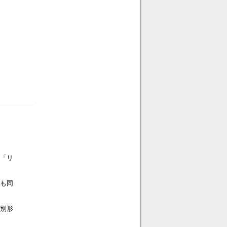
」
-「リ
も同
別形