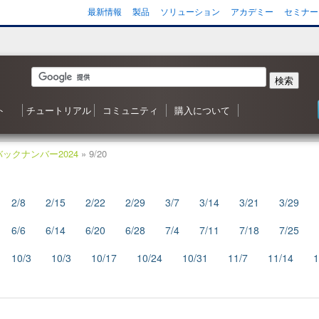
最新情報
製品
ソリューション
アカデミー
セミナー
検索
ト
チュートリアル
コミュニティ
購入について
 森シリーズ
わせ
応状況
ご質問（FAQ）
ンヘルプ
ータ
ガジン
3D ナレッジベースへようこそ
目次
Shade3D 操作ガイダンス
Shade3D の使い方
カスタマイズはいかがですか？
シャーロットのチュートリアル
ビデオチュートリアル
ポリゴンメッシュでキャラクタを作成
アニメーション事始め
チャレンジ！3D
Adobe製品と連携！
書籍リスト
Shade3D フォーラム
事例紹介・インタビュー
特集・コンテスト
ギャラリー
Shade3D 製品のご購入について
Shapeasy の購入
マジカルスケッチ 3D の購入
バックナンバー2024
» 9/20
2/8
2/15
2/22
2/29
3/7
3/14
3/21
3/29
6/6
6/14
6/20
6/28
7/4
7/11
7/18
7/25
10/3
10/3
10/17
10/24
10/31
11/7
11/14
1