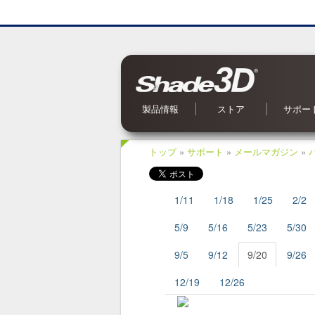
製品情報
ストア
サポー
Shade3D Ver.27
CG入力支援サービス
BIM/CIM 設計照査ツール
ブロックUIプログラミングツール
3Dパラメトリックツール
Civil・Ultimate とは
Shade3D SDK
Shade3D AI 生成ツール
Shade3D Shapeasy
マジカルスケッチ 3D
Shade3D 公式ガイドブック
Shade3D 検定ガイドブック
Shade3D Panorama View
Shade3D 実用3Dデータ集 森シリーズ
オンラインストア
ご利用案内
マーケットプレイス
特集記事
Shade3D 実用3Dデータ集
お問い合
OS 別対
よくある
オンライ
アップデ
メールマ
Shade
トップ
»
サポート
»
メールマガジン
»
1/11
1/18
1/25
2/2
5/9
5/16
5/23
5/30
9/5
9/12
9/20
9/26
12/19
12/26