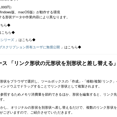
,000円）
Windows版、macOS版）が動作する環境
する形状データや作業内容により異なります。
こちら◆
はこちら◆
 森シリーズ
」はこちら◆
d以上のサブスクリプション所有ユーザに無償公開
」はこちら◆
ジベース 「リンク形状の元形状を別形状と差し替える
形状をブラウザで選択し、ツールボックスの「作成」-「移動/複製/リンク」
ィンドウ上でドラッグすることでリンク形状として複製されます。
を参照するためメモリ消費量を節約できるほか、形状を編集すると、リンク先
す。
活かし、オリジナルの形状を別形状へ差し替えるだけで、複数のリンク形状を
がございますので、ご紹介させていただきます。