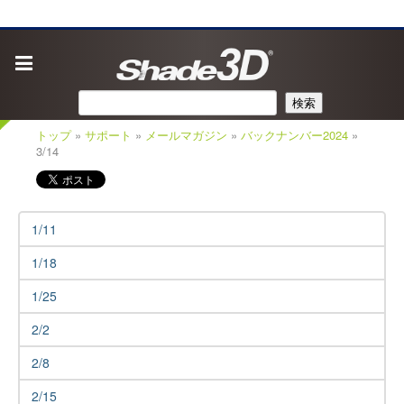
検索
トップ
»
サポート
»
メールマガジン
»
バックナンバー2024
»
3/14
1/11
1/18
1/25
2/2
2/8
2/15