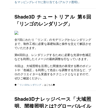
をマッピングレイヤに割り当てる (アルファ透明)」
Shade3D チュートリアル 第6回
「リンゴのレンダリング」
全7回にわたり「リンゴ」のモデリングからレンダリング
まで、制作工程に必要な基礎知識と操作を交えて解説させ
ていただきます。
第6回目は、レンダリングするために必要な光源や色補正
などを利用したイメージの最終調整を行なっていきます。
今回は、大域照明を活用した間接光の表現する際のポイン
トや「色補正」を利用して色合いを調整する方法など、プ
ロのクリエイターも実践するテクニックとなりますので、
ぜひご確認ください。
◆「
リンゴのレンダリング
」はこちら◆
Shade3Dナレッジベース「大域照
明、間接照明とは?グローバルイル