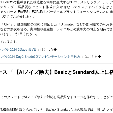
3D Ver.25で搭載された構造物を簡単に生成する3Dパラメトリックツール、
デリング、高品質なアセット作成に欠かせないテクスチャベイクをはじ
載予定の「メタバース F8VPS」FORUM8 バーチャルプラットフォームシステムとの
も交えてご紹介します。
る「Civil」、追加機能の開発に対応した「Ultimate」など外部用途での利用
品などの解説を含め、実用性や生産性、ライバルとの競争力の向上を期待でき
います。ご注目ください。
ております。
ル 2024 3Days+EVE
」はこちら◆
バル2024 Day2 Shade3Dプレゼンテーションお申込み
」はこちら◆
ース 「【AIノイズ除去】BasicとStandard以上に
では、すべてのグレードでAIノイズ除去に対応し高品質なイメージを作成することが
能制限が設けられており、BasicとStandard以上の製品では、同じAIノ