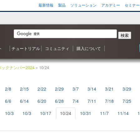
最新情報
製品
ソリューション
アカデミー
セミナー
検索
ト
チュートリアル
コミュニティ
購入について
 森シリーズ
わせ
応状況
ご質問（FAQ）
ンヘルプ
ータ
ガジン
3D ナレッジベースへようこそ
目次
Shade3D 操作ガイダンス
Shade3D の使い方
カスタマイズはいかがですか？
シャーロットのチュートリアル
ビデオチュートリアル
ポリゴンメッシュでキャラクタを作成
アニメーション事始め
チャレンジ！3D
Adobe製品と連携！
書籍リスト
Shade3D フォーラム
事例紹介・インタビュー
特集・コンテスト
ギャラリー
Shade3D 製品のご購入について
Shapeasy の購入
マジカルスケッチ 3D の購入
バックナンバー2024
» 10/24
2/8
2/15
2/22
2/29
3/7
3/14
3/21
3/29
6/6
6/14
6/20
6/28
7/4
7/11
7/18
7/25
10/3
10/3
10/17
10/24
10/31
11/7
11/14
1