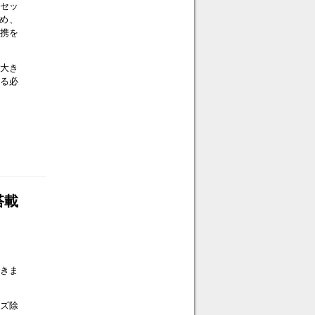
アセッ
め、
連携を
を大き
る必
搭載
できま
イズ除