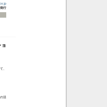
co.jp
24発行
ショ
いて、
ンの活