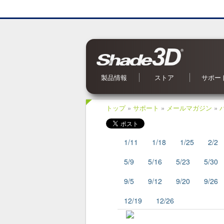
製品情報
ストア
サポー
Shade3D Ver.27
CG入力支援サービス
BIM/CIM 設計照査ツール
ブロックUIプログラミングツール
3Dパラメトリックツール
Civil・Ultimate とは
Shade3D SDK
Shade3D AI 生成ツール
Shade3D Shapeasy
マジカルスケッチ 3D
Shade3D 公式ガイドブック
Shade3D 検定ガイドブック
Shade3D Panorama View
Shade3D 実用3Dデータ集 森シリーズ
オンラインストア
ご利用案内
マーケットプレイス
特集記事
Shade3D 実用3Dデータ集
お問い合
OS 別対
よくある
オンライ
アップデ
メールマ
Shade
トップ
»
サポート
»
メールマガジン
»
1/11
1/18
1/25
2/2
5/9
5/16
5/23
5/30
9/5
9/12
9/20
9/26
12/19
12/26