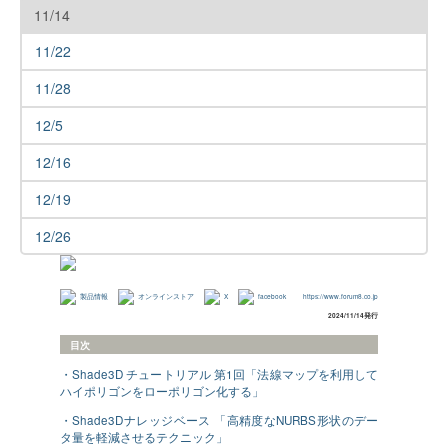
11/14
11/22
11/28
12/5
12/16
12/19
12/26
製品情報
オンラインストア
X
facebook
https://www.forum8.co.jp
2024/11/14発行
目次
・Shade3D チュートリアル 第1回「法線マップを利用して
ハイポリゴンをローポリゴン化する」
・Shade3Dナレッジベース 「高精度なNURBS形状のデー
タ量を軽減させるテクニック」