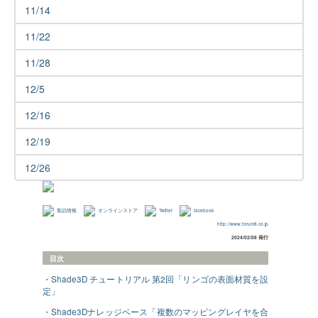
11/14
11/22
11/28
12/5
12/16
12/19
12/26
製品情報
オンラインストア
Twitter
facebook
http://www.forum8.co.jp
2024/02/08 発行
目次
・Shade3D チュートリアル 第2回「リンゴの表面材質を設
定」
・Shade3Dナレッジベース「複数のマッピングレイヤを合