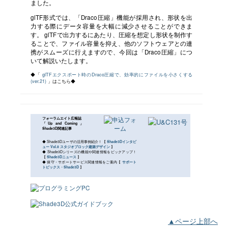
ました。
glTF形式では、「Draco圧縮」機能が採用され、形状を出
力する際にデータ容量を大幅に減少させることができま
す。 glTFで出力するにあたり、圧縮を想定し形状を制作す
ることで、ファイル容量を抑え、他のソフトウェアとの連
携がスムーズに行えますので、今回は「Draco圧縮」につ
いて解説いたします。
◆「
glTFエクスポート時のDraco圧縮で、効率的にファイルを小さくする
(ver.21)
」はこちら◆
フォーラムエイト広報誌
「Up and Coming」
Shade3D関連記事
◆ Shade3Dユーザの活用事例紹介！【
Shade3Dインタビ
ュー Vol.8 スタジオブロック建築デザイン
】
◆ Shade3Dシリーズの機能や関連情報をピックアップ！
【
Shade3Dニュース
】
◆ 保守・サポートサービス関連情報をご案内【
サポート
トピックス・Shade3D
】
▲ページ上部へ