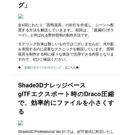
グ」
全4回にわたり「照明器具」の街灯を作成し、シーンへ配
置する方法を解説していきます。 初回は、「庭園灯(ボラ
ード)」と呼ばれる野外照明の制作方法です。
モデリング自体は難しいものではございませんが、光や影
を表現するのに必要なテクニックを解説しています。 照明
器具を制作する時に様々な状況で活用できる内容となりま
すので、ぜひご確認ください。
◆「
庭園灯(ボラード)のモデリング
」はこちら◆
Shade3Dナレッジベース
glTFエクスポート時のDraco圧縮
で、効率的にファイルを小さくす
る
Shade3D Professional Ver.21では、glTF形式に対応いたし