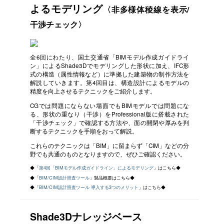
よるモデリング
〈非多様体稜線を表示/
干渉チェック〉
全6回にわたり、国土交通省「BIMモデル作成ガイドライ
ン」によるShade3Dでモデリングした形状に加え、IFC形
式の構造（属性情報など）に準拠した建築物の制作方法を
解説していきます。第4回目は、構造設計によるモデルの
精度を向上させるテクニックをご紹介します。
CGでは問題にならない場面でもBIMモデルでは問題にな
る、形状の重なり（干渉）をProfessional版に搭載された
「干渉チェック」で確認する方法や、面の開閉や厚みを判
断するテクニックを手順をおって解説。
これらのテクニックは「BIM」に留まらず「CIM」などの分
野でも共通のものとなりますので、ぜひご確認ください。
◆「
第4回「BIMモデル作成ガイドライン」によるモデリング
」はこちら◆
◆「
BIM/CIM設計照査ツール
」製品概要はこちら◆
◆「
BIM/CIM設計照査ツール 導入する3つのメリット
」はこちら◆
Shade3Dナレッジベース