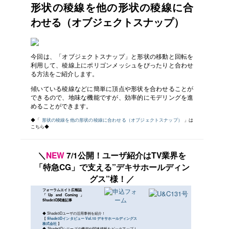
形状の稜線を他の形状の稜線に合
わせる（オブジェクトスナップ）
今回は、「オブジェクトスナップ」と形状の移動と回転を
利用して、稜線上にポリゴンメッシュをぴったりと合わせ
る方法をご紹介します。
傾いている稜線などに簡単に頂点や形状を合わせることが
できるので、地味な機能ですが、効率的にモデリングを進
めることができます。
◆「
形状の稜線を他の形状の稜線に合わせる（オブジェクトスナップ）
」は
こちら◆
＼
NEW
7/1公開！ユーザ紹介はTV業界を
「特急CG」で支える”デキサホールディン
グス”様！／
フォーラムエイト広報誌
「Up and Coming」
Shade3D関連記事
◆ Shade3Dユーザの活用事例を紹介！
【
Shade3Dインタビュー Vol.10 デキサホールディングス
株式会社
】
◆ Shade3Dシリーズの機能や関連情報をピックアップ！