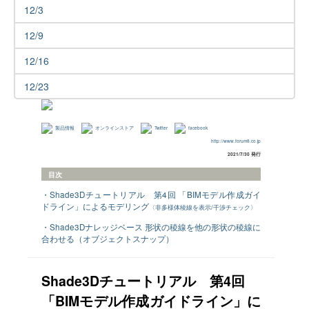
12/3
12/9
12/16
12/23
製品情報
オンラインストア
Twitter
facebook
http://www.forum8.co.jp
2021/7/30 発行
目次
・Shade3Dチュートリアル 第4回 「BIMモデル作成ガイ
ドライン」によるモデリング
〈非多様体稜線を表示/干渉チェック〉
・Shade3Dナレッジベース 形状の稜線を他の形状の稜線に
合わせる（オブジェクトスナップ）
Shade3Dチュートリアル 第4回
「BIMモデル作成ガイドライン」に