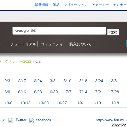
最新情報
製品
ソリューション
アカデミー
セミナー
検索
ト
チュートリアル
コミュニティ
購入について
 森シリーズ
わせ
応状況
ご質問（FAQ）
ンヘルプ
ータ
ガジン
3D ナレッジベースへようこそ
目次
Shade3D 操作ガイダンス
Shade3D の使い方
カスタマイズはいかがですか？
シャーロットのチュートリアル
ビデオチュートリアル
ポリゴンメッシュでキャラクタを作成
アニメーション事始め
チャレンジ！3D
Adobe製品と連携！
書籍リスト
Shade3D フォーラム
事例紹介・インタビュー
特集・コンテスト
ギャラリー
Shade3D 製品のご購入について
Shapeasy の購入
マジカルスケッチ 3D の購入
バックナンバー2022
» 6/2
2/3
2/17
2/24
3/3
3/10
3/18
3/24
3/31
6/9
6/16
6/23
6/30
7/7
7/14
7/21
7/28
10/6
10/13
10/20
10/27
11/4
11/10
11/18
トア
Twitter
facebook
http://www.forum8.
2022/6/