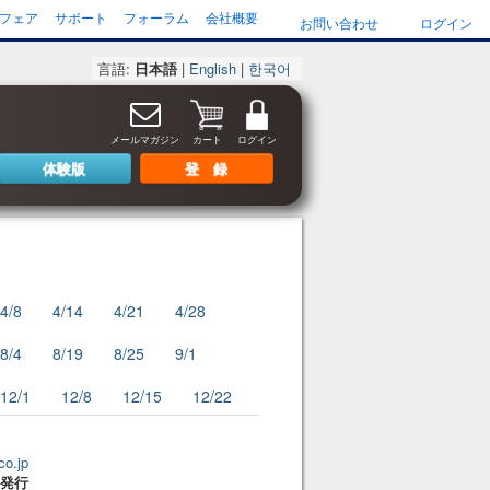
フェア
サポート
フォーラム
会社概要
お問い合わせ
ログイン
言語:
日本語
|
English
|
한국어
メールマガジン
カート
ログイン
体験版
登 録
4/8
4/14
4/21
4/28
8/4
8/19
8/25
9/1
12/1
12/8
12/15
12/22
co.jp
2 発行