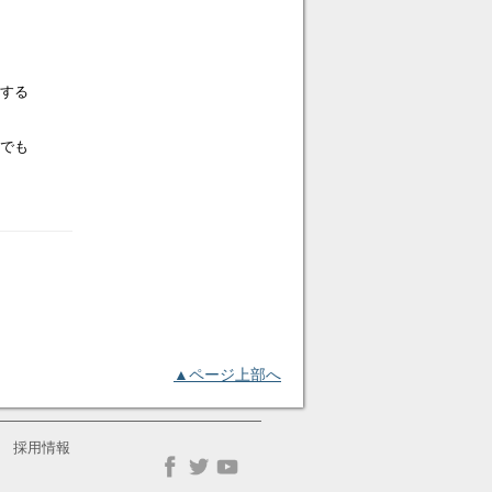
定する
つでも
▲ページ上部へ
採用情報