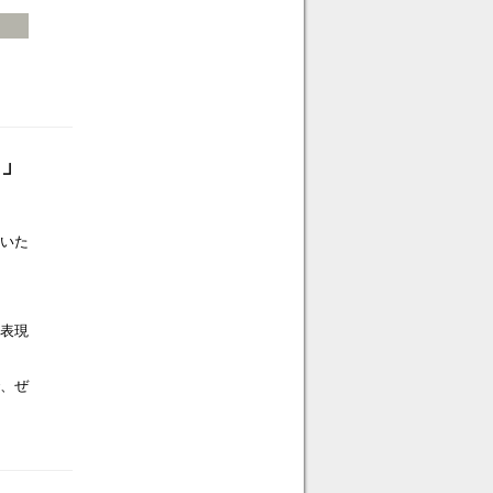
て」
ていた
表現
、ぜ