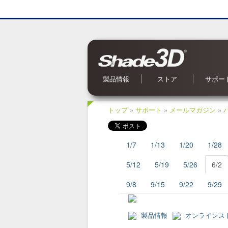
製品情報
ストア
サポー
Shade3D Ver.27
CG入力支援サービス
BIM/CIM 設計照査ツール
ブロックUIプログラミングツール
3Dパラメトリックツール
Civil・Ultimate とは
Shade3D SDK
Shade3D AI 生成ツール
Shade3D Shapeasy
マジカルスケッチ 3D
Shade3D 公式ガイドブック
Shade3D 検定ガイドブック
Shade3D Panorama View
Shade3D 実用3Dデータ集 森シリーズ
オンラインストア
ご利用案内
マーケットプレイス
特集記事
Shade3D 実用3Dデータ集
お問い合
OS 別対
よくある
オンライ
アップデ
メールマ
Shade
トップ
»
サポート
»
メールマガジン
»
1/7
1/13
1/20
1/28
5/12
5/19
5/26
6/2
9/8
9/15
9/22
9/29
製品情報
オンラインス