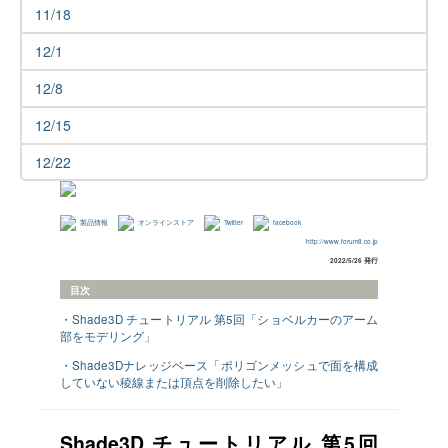
11/18
12/1
12/8
12/15
12/22
製品情報
オンラインストア
Twitter
facebook
http://www.forum8.co.jp
2022/5/26 発行
目次
・Shade3D チュートリアル 第5回「ショベルカーのアーム
部をモデリング」
・Shade3Dナレッジベース「ポリゴンメッシュで面を構成
していない稜線または頂点を削除したい」
Shade3D チュートリアル 第5回