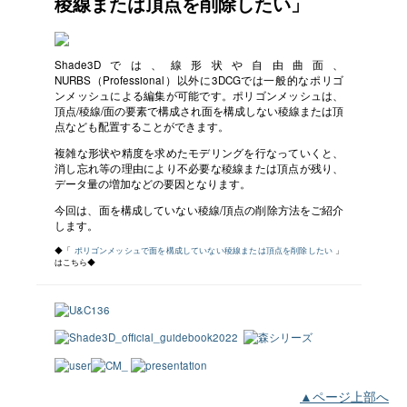
稜線または頂点を削除したい」
Shade3Dでは、線形状や自由曲面、
NURBS（Professional）以外に3DCGでは一般的なポリゴ
ンメッシュによる編集が可能です。ポリゴンメッシュは、
頂点/稜線/面の要素で構成され面を構成しない稜線または頂
点なども配置することができます。
複雑な形状や精度を求めたモデリングを行なっていくと、
消し忘れ等の理由により不必要な稜線または頂点が残り、
データ量の増加などの要因となります。
今回は、面を構成していない稜線/頂点の削除方法をご紹介
します。
◆「
ポリゴンメッシュで面を構成していない稜線または頂点を削除したい
」
はこちら◆
▲ページ上部へ