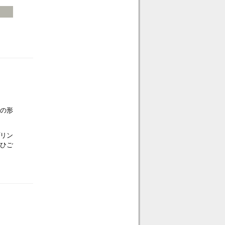
」
つの形
プリン
ひご