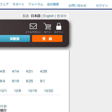
フェア
サポート
フォーラム
会社概要
お問い合わせ
ログイン
言語:
日本語
|
English
|
한국어
メールマガジン
カート
ログイン
体験版
登 録
4/8
4/14
4/21
4/28
8/4
8/19
8/25
9/1
12/1
12/8
12/15
12/22
co.jp
3 発行