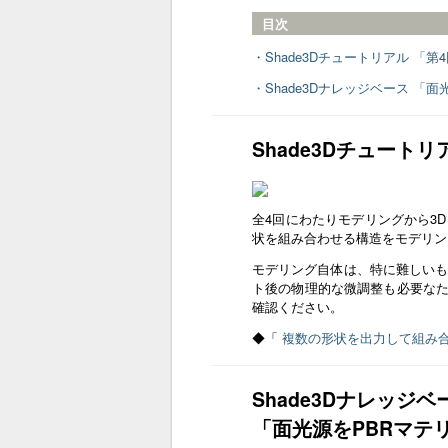
目次
・Shade3Dチュートリアル 「
・Shade3Dナレッジベース 「
Shade3Dチュート
全4回にわたりモデリングから3
状を組み合わせる構造をモデリン
モデリング自体は、特に難しいも
ト後の物理的な微調整も必要な
確認ください。
◆「
複数の形状を出力して組み
Shade3Dナレッジベ
「面光源をPBRマテ