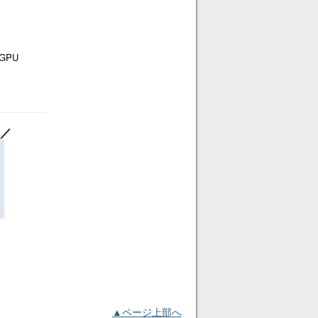
GPU
ん／
▲ページ上部へ