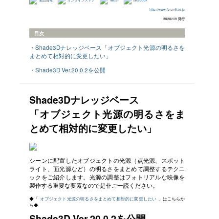
製品情報
オンラインストア
Twitter
facebook
http://www.forum8.co.jp
2020/1/9 発行
目次
・Shade3Dナレッジベース「オブジェクト光源の明るさを
まとめて相対的に変更したい」
・Shade3D Ver.20.0.2を公開
Shade3Dナレッジベース
「オブジェクト光源の明るさをま
とめて相対的に変更したい」
シーンに配置したオブジェクトの光源（点光源、スポット
ライト、面光源など）の明るさをまとめて調整するテクニ
ックをご紹介します。光源の調整はフォトリアルな映像を
製作する重要な要素なので是非ご一読ください。
◆「
オブジェクト光源の明るさをまとめて相対的に変更したい
」はこちらか
ら◆
Shade3D Ver.20.0.2を公開