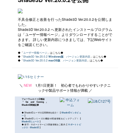
不具合修正と改善を行ったShade3D Ver.20.0.2を公開しま
した。
Shade3D Ver.20.0.2 へ更新されたインストールプログラム
は「ユーザー情報ページ」よりダウンロードすることがで
きます。 詳しい更新内容につきましては、下記Webサイト
をご確認ください。
◆「
ユーザー情報ページ
」はこちら◆
◆「
Shade3D Ver.20.0.2
Windows版
バージョン更新内容
」はこちら◆
◆「
Shade3D Ver.20.0.2
macOS版
バージョン更新内容
」はこちら◆
＼
NEW
1月1日更新！ 初心者でもわかりやすいテクニ
ックや製品サポート情報が満載 ／
フォーラムエイト広報誌
「Up and Coming」
Shade3D関連記事
◆ Shade3Dユーザの活用事例を紹介！【
Shade3Dインタビュ
ー
】
◆ Shade3Dシリーズの機能や関連情報をピックアップ！【
Shade3Dニュース
】
◆ 保守・サポートサービス関連情報をご案内【
サポートトピ
ックス・Shade3D
】