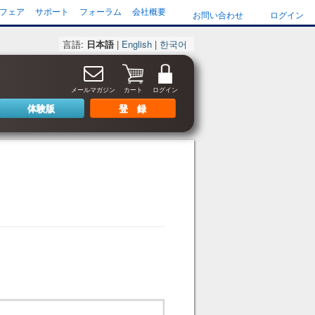
フェア
サポート
フォーラム
会社概要
お問い合わせ
ログイン
言語:
日本語
|
English
|
한국어
メールマガジン
カート
ログイン
体験版
登 録
。