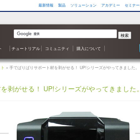
最新情報
製品
ソリューション
アカデミー
セミナー
検索
ト
チュートリアル
コミュニティ
購入について
 森シリーズ
わせ
応状況
ご質問（FAQ）
ンヘルプ
ータ
ガジン
3D ナレッジベースへようこそ
目次
Shade3D 操作ガイダンス
Shade3D の使い方
カスタマイズはいかがですか？
シャーロットのチュートリアル
ビデオチュートリアル
ポリゴンメッシュでキャラクタを作成
アニメーション事始め
チャレンジ！3D
Adobe製品と連携！
書籍リスト
Shade3D フォーラム
事例紹介・インタビュー
特集・コンテスト
ギャラリー
Shade3D 製品のご購入について
Shapeasy の購入
マジカルスケッチ 3D の購入
スト
» 手でぱりぱりサポート材を剥がせる！ UP!シリーズがやってきました。
を剥がせる！ UP!シリーズがやってきました