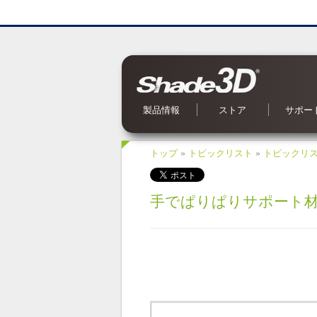
製品情報
ストア
サポー
Shade3D Ver.27
CG入力支援サービス
BIM/CIM 設計照査ツール
ブロックUIプログラミングツール
3Dパラメトリックツール
Civil・Ultimate とは
Shade3D SDK
Shade3D AI 生成ツール
Shade3D Shapeasy
マジカルスケッチ 3D
Shade3D 公式ガイドブック
Shade3D 検定ガイドブック
Shade3D Panorama View
Shade3D 実用3Dデータ集 森シリーズ
オンラインストア
ご利用案内
マーケットプレイス
特集記事
Shade3D 実用3Dデータ集
お問い合
OS 別対
よくある
オンライ
アップデ
メールマ
Shade
トップ
»
トピックリスト
»
トピックリ
手でぱりぱりサポート材