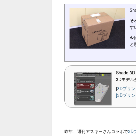
S
そ
す
今
と
Shade 
3Dモデ
[
3Dプリ
[3Dプリ
昨年、週刊アスキーさんコラボで
3D