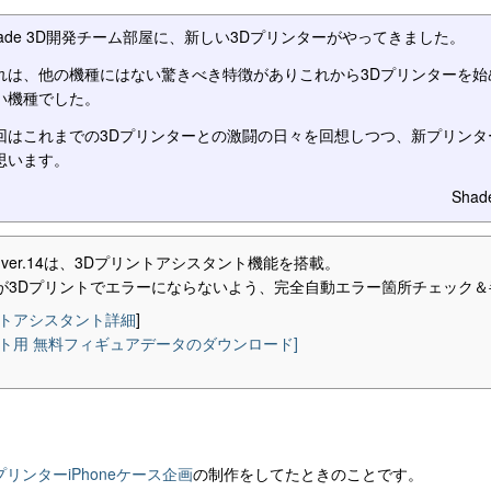
hade 3D開発チーム部屋に、新しい3Dプリンターがやってきました。
れは、他の機種にはない驚きべき特徴がありこれから3Dプリンターを始
い機種でした。
回はこれまでの3Dプリンターとの激闘の日々を回想しつつ、新プリンタ
思います。
Sha
3D ver.14は、3Dプリントアシスタント機能を搭載。
ルが3Dプリントでエラーにならないよう、完全自動エラー箇所チェック
ントアシスタント詳細
]
ント用 無料フィギュアデータのダウンロード]
プリンターiPhoneケース企画
の制作をしてたときのことです。