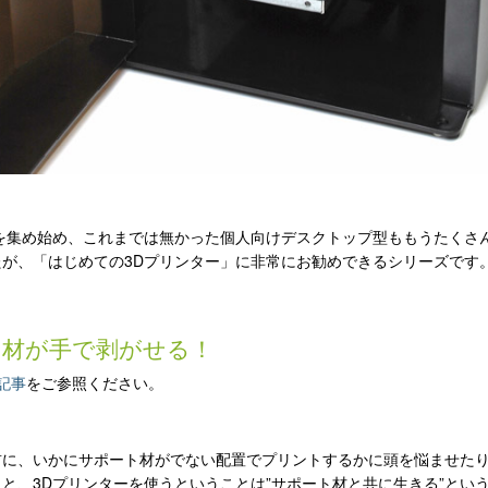
を集め始め、これまでは無かった個人向けデスクトップ型ももうたくさ
が、「はじめての3Dプリンター」に非常にお勧めできるシリーズです
ト材が手で剥がせる！
記事
をご参照ください。
前に、いかにサポート材がでない配置でプリントするかに頭を悩ませた
と、3Dプリンターを使うということは”サポート材と共に生きる”とい