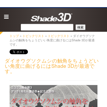
検索
トップ
»
トピックリスト
»
トピックリスト
» ダイオウグソク
ムシの触角をちょうどいい角度に曲げるにはShade 3Dが最適
です。
ダイオウグソクムシの触角をちょうどい
い角度に曲げるにはShade 3Dが最適で
す。