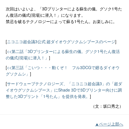
次回はいよいよ、「3Dプリンターによる蘇生の儀。グソク1号た
ん復活の儀式(現場)に潜入！」になります。
禁忌を破るテクノロジーによって蘇る1号たん。お楽しみに。
[
ニコニコ超会議3公式:超ダイオウグソクムシブースのページ
]
[
<<第二話「3Dプリンターによる蘇生の儀。グソク1号たん復活
の儀式(現場)に潜入！」
]
[
<<第三話「こいつ・・・動くぞ！ フル3DCGで廻るダイオウ
グソクムシ」
]
[
サードウェーブテクノロジーズ、「ニコニコ超会議3」の「超ダ
イオウグソクムシブース」にShade 3Dで3Dプリンター向けに調
整した3Dプリント「1号たん」を提供を発表。
]
（文：坂口秀之）
▲ページ上部へ