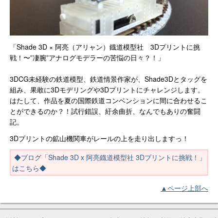
「Shade 3D × 阿亮（アリャン）鐡道模型社 3Dプリントに挑
戦！〜”凄腕”アナログモデラーの苦悩の日々？！」
3DCG未経験の鉄道模型、鉄道情景作家が、Shade3Dとタッグを
組み、果敢に3Dモデリングや3Dプリントにチャレンジします。
はたして、作品を夏の国際鉄道コンベンションに間に合わせるこ
とができるのか？！試行錯誤、紆余曲折、なんでもありの奮闘
記。
3Dプリントの鉱山機関車がレールの上を走り出しますっ！
◆ブログ「Shade 3D x 阿亮鐡道模型社 3Dプリントに挑戦！」
はこちら◆
▲ページ上部へ