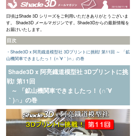
日頃はShade 3D シリーズをご利用いただきありがとうございま
す。 Shade3D メールマガジンです。Shade3Dからの最新情報を
お届けいたします。
目次
・Shade3D x 阿亮鐡道模型社 3Dプリントに挑戦! 第11回 ～ 「鉱
山機関車できましたっ！ (∩´∀｀)∩」の巻
Shade3D x 阿亮鐡道模型社 3Dプリントに挑
戦! 第11回
～ 「鉱山機関車できましたっ！ (∩´∀
｀)∩」の巻