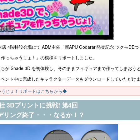
本店 4階特設会場にて ADM主催「新APU Godarari発売記念 ツクモD
ュアを作っちゃうじょ！」の模様をリポートしました。
が Shade 3D を初体験し、そのままフィギュアまで作ってしまおう
イベント中に完成したキャラクターデータもダウンロードしていただけ
ちゃうじょ！リポートはこちらから◆
型社 3Dプリントに挑戦! 第4回
デリング終了・・・なるか！？