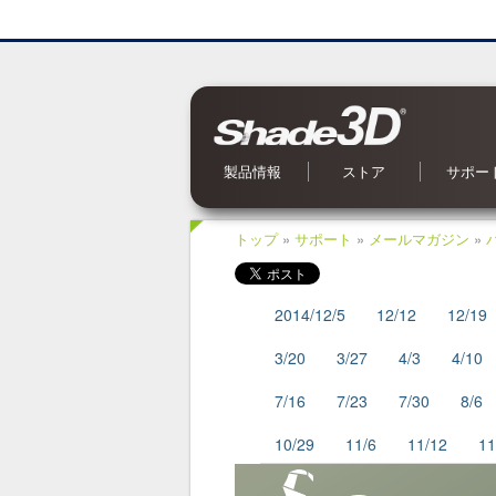
製品情報
ストア
サポー
Shade3D Ver.27
CG入力支援サービス
BIM/CIM 設計照査ツール
ブロックUIプログラミングツール
3Dパラメトリックツール
Civil・Ultimate とは
Shade3D SDK
Shade3D AI 生成ツール
Shade3D Shapeasy
マジカルスケッチ 3D
Shade3D 公式ガイドブック
Shade3D 検定ガイドブック
Shade3D Panorama View
Shade3D 実用3Dデータ集 森シリーズ
オンラインストア
ご利用案内
マーケットプレイス
特集記事
Shade3D 実用3Dデータ集
お問い合
OS 別対
よくある
オンライ
アップデ
メールマ
Shade
トップ
»
サポート
»
メールマガジン
»
2014/12/5
12/12
12/19
3/20
3/27
4/3
4/10
7/16
7/23
7/30
8/6
10/29
11/6
11/12
11