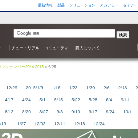
最新情報
製品
ソリューション
アカデミー
セミナー
検索
ト
チュートリアル
コミュニティ
購入について
 森シリーズ
わせ
応状況
ご質問（FAQ）
ンヘルプ
ータ
ガジン
3D ナレッジベースへようこそ
目次
Shade3D 操作ガイダンス
Shade3D の使い方
カスタマイズはいかがですか？
シャーロットのチュートリアル
ビデオチュートリアル
ポリゴンメッシュでキャラクタを作成
アニメーション事始め
チャレンジ！3D
Adobe製品と連携！
書籍リスト
Shade3D フォーラム
事例紹介・インタビュー
特集・コンテスト
ギャラリー
Shade3D 製品のご購入について
Shapeasy の購入
マジカルスケッチ 3D の購入
バックナンバー2014-2015
» 6/25
12/26
2015/1/9
1/16
1/23
1/30
2/6
2/13
2
4/17
4/24
5/1
5/15
5/22
5/28
6/4
6/11
8/13
8/20
8/27
9/3
9/10
9/17
9/24
10/1
/19
11/27
12/03
12/11
12/18
12/24