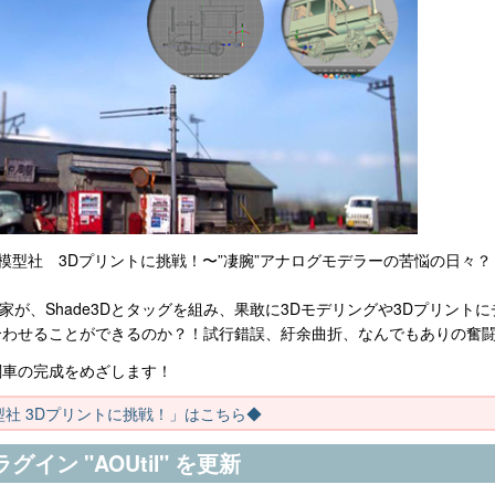
）鐡道模型社 3Dプリントに挑戦！〜”凄腕”アナログモデラーの苦悩の日々
家が、Shade3Dとタッグを組み、果敢に3Dモデリングや3Dプリン
合わせることができるのか？！試行錯誤、紆余曲折、なんでもありの奮
関車の完成をめざします！
道模型社 3Dプリントに挑戦！」はこちら◆
ン "AOUtil" を更新