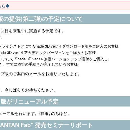
こちら◆
の提供(第二弾)の予定について
二回目を来週中に実施する予定です。
す。
オンラインストアにて Shade 3D ver.14 ダウンロード版をご購入のお客様
ade 3D ver.14 アカデミックバージョンをご購入のお客様
て Shade 3D ver.14 無償バージョンアップ権付をご購入し、
き、すでに移管の手続きが完了しているお客様
ップ版のご案内のメールをお送りいたします。
す。今しばらくお待ちください。
iPad 版がリニューアル予定
d版のリニューアルを行います。詳細はのちほど。
NTAN Fab" 発売セミナーリポート