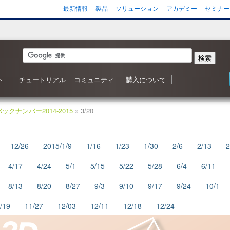
最新情報
製品
ソリューション
アカデミー
セミナー
検索
ト
チュートリアル
コミュニティ
購入について
 森シリーズ
わせ
応状況
ご質問（FAQ）
ンヘルプ
ータ
ガジン
3D ナレッジベースへようこそ
目次
Shade3D 操作ガイダンス
Shade3D の使い方
カスタマイズはいかがですか？
シャーロットのチュートリアル
ビデオチュートリアル
ポリゴンメッシュでキャラクタを作成
アニメーション事始め
チャレンジ！3D
Adobe製品と連携！
書籍リスト
Shade3D フォーラム
事例紹介・インタビュー
特集・コンテスト
ギャラリー
Shade3D 製品のご購入について
Shapeasy の購入
マジカルスケッチ 3D の購入
バックナンバー2014-2015
» 3/20
12/26
2015/1/9
1/16
1/23
1/30
2/6
2/13
2
4/17
4/24
5/1
5/15
5/22
5/28
6/4
6/11
8/13
8/20
8/27
9/3
9/10
9/17
9/24
10/1
/19
11/27
12/03
12/11
12/18
12/24