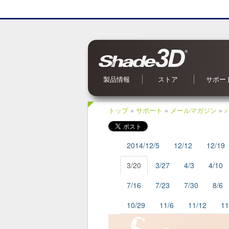
製品情報
ストア
サポー
Shade3D Ver.27
CG入力支援サービス
BIM/CIM 設計照査ツール
ブロックUIプログラミングツール
3Dパラメトリックツール
Civil・Ultimate とは
Shade3D SDK
Shade3D AI 生成ツール
Shade3D Shapeasy
マジカルスケッチ 3D
Shade3D 公式ガイドブック
Shade3D 検定ガイドブック
Shade3D Panorama View
Shade3D 実用3Dデータ集 森シリーズ
オンラインストア
ご利用案内
マーケットプレイス
特集記事
Shade3D 実用3Dデータ集
お問い合
OS 別対
よくある
オンライ
アップデ
メールマ
Shade
トップ
»
サポート
»
メールマガジン
»
2014/12/5
12/12
12/19
3/20
3/27
4/3
4/10
7/16
7/23
7/30
8/6
10/29
11/6
11/12
11