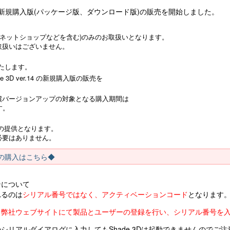
er.15 新規購入版(パッケージ版、ダウンロード版)の販売を開始しました。
のネットショップなどを含む)のみのお取扱いとなります。
お取扱いはございません。
いたします。
 3D ver.14 の新規購入版の販売を
ジ版の無償バージョンアップの対象となる購入期間は
す。
1 での提供となります。
する必要はありません。
ード版の購入はこちら◆
ンについて
れるのは
シリアル番号ではなく、アクティベーションコード
となります
、
弊社ウェブサイトにて製品とユーザーの登録を行い、シリアル番号を
シリアルダイアログに入力してもShade 3Dは起動できませんのでご