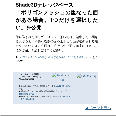
Shade3Dナレッジベース
「ポリゴンメッシュの重なった面
がある場合、1つだけを選択した
い」を公開
作り込まれたポリゴンメッシュ形状では、編集したい面を
選択すると、不要な複数の面や近似した面が選択される場
合がございます。今回は、選択したい面を確実に捉える方
法をご紹介！是非ご活用ください。
◆「
ポリゴンメッシュの重なった面がある場合、1つだけを選択したい
」はこ
ちら◆
フォーラムエイト広報誌
「Up and Coming」
Shade3D関連記事
◆ Shade3Dユーザの活用事例を紹介！【
Shade3Dインタビュ
ー
】
◆ Shade3Dシリーズの機能や関連情報をピックアップ！【
Shade3Dニュース
】
◆ 保守・サポートサービス関連情報をご案内【
サポートトピ
ックス・Shade3D
】
▲ページ上部へ