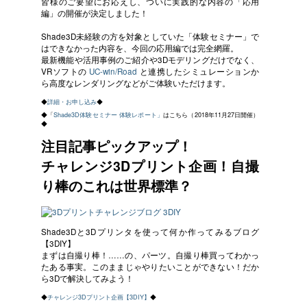
皆様のご要望にお応えし、ついに実践的な内容の「応用
編」の開催が決定しました！
Shade3D未経験の方を対象としていた「体験セミナー」で
はできなかった内容を、今回の応用編では完全網羅。
最新機能や活用事例のご紹介や3Dモデリングだけでなく、
VRソフトの
UC-win/Road
と連携したシミュレーションか
ら高度なレンダリングなどがご体験いただけます。
◆
詳細・お申し込み
◆
◆「
Shade3D体験セミナー 体験レポート」
はこちら（2018年11月27日開催）
◆
注目記事ピックアップ！
チャレンジ3Dプリント企画！自撮
り棒のこれは世界標準？
Shade3Dと3Dプリンタを使って何か作ってみるブログ
【3DIY】
まずは自撮り棒！……の、パーツ。自撮り棒買ってわかっ
たある事実。このままじゃやりたいことができない！だか
ら3Dで解決してみよう！
◆
チャレンジ3Dプリント企画【3DIY】
◆