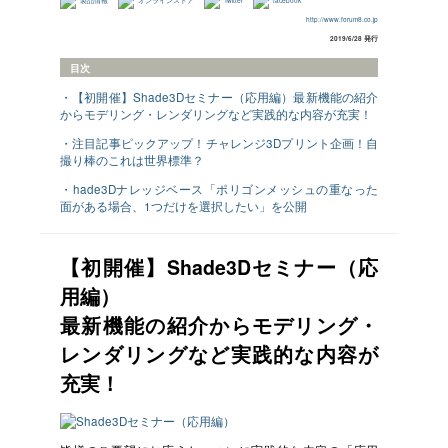
製品情報
オンラインストア
Twitter
facebook
http://www.forum8.co.jp
2019/6/28 発行
目次
・【初開催】Shade3Dセミナー（応用編）最新機能の紹介
からモデリング・レンダリングなど実践的な内容が充実！
・注目記事ピックアップ！チャレンジ3Dプリント企画！自
撮り棒のこれは世界標準？
・hade3Dナレッジベース「ポリゴンメッシュの重なった
面がある場合、1つだけを選択したい」を公開
【初開催】Shade3Dセミナー（応
用編）
最新機能の紹介からモデリング・
レンダリングなど実践的な内容が
充実！