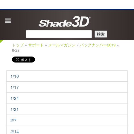
検索
トップ
»
サポート
»
メールマガジン
»
バックナンバー2019
»
6/28
1/10
1/17
1/24
1/31
2/7
2/14