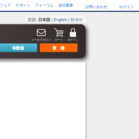
フェア
サポート
フォーラム
会社概要
お問い合わせ
ログイン
言語:
日本語
|
English
|
한국어
メールマガジン
カート
ログイン
体験版
登 録