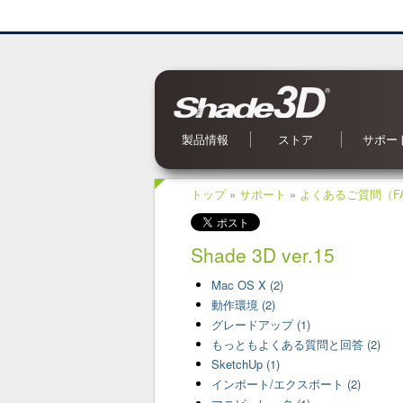
製品情報
ストア
サポー
Shade3D Ver.27
CG入力支援サービス
BIM/CIM 設計照査ツール
ブロックUIプログラミングツール
3Dパラメトリックツール
Civil・Ultimate とは
Shade3D SDK
Shade3D AI 生成ツール
Shade3D Shapeasy
マジカルスケッチ 3D
Shade3D 公式ガイドブック
Shade3D 検定ガイドブック
Shade3D Panorama View
Shade3D 実用3Dデータ集 森シリーズ
オンラインストア
ご利用案内
マーケットプレイス
特集記事
Shade3D 実用3Dデータ集
お問い合
OS 別対
よくある
オンライ
アップデ
メールマ
Shade
トップ
»
サポート
»
よくあるご質問（F
Shade 3D ver.15
Mac OS X (2)
動作環境 (2)
グレードアップ (1)
もっともよくある質問と回答 (2)
SketchUp (1)
インポート/エクスポート (2)