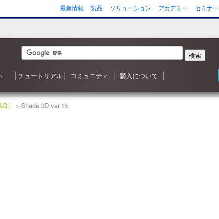
最新情報
製品
ソリューション
アカデミー
セミナー
検索
ト
チュートリアル
コミュニティ
購入について
 森シリーズ
わせ
応状況
ご質問（FAQ）
ンヘルプ
ータ
ガジン
3D ナレッジベースへようこそ
目次
Shade3D 操作ガイダンス
Shade3D の使い方
カスタマイズはいかがですか？
シャーロットのチュートリアル
ビデオチュートリアル
ポリゴンメッシュでキャラクタを作成
アニメーション事始め
チャレンジ！3D
Adobe製品と連携！
書籍リスト
Shade3D フォーラム
事例紹介・インタビュー
特集・コンテスト
ギャラリー
Shade3D 製品のご購入について
Shapeasy の購入
マジカルスケッチ 3D の購入
AQ）
» Shade 3D ver.15