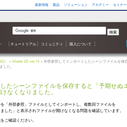
最新情報
製品
ソリューション
アカデミー
セミナー
検索
ト
チュートリアル
コミュニティ
購入について
 森シリーズ
わせ
応状況
ご質問（FAQ）
ンヘルプ
ータ
ガジン
3D ナレッジベースへようこそ
目次
Shade3D 操作ガイダンス
Shade3D の使い方
カスタマイズはいかがですか？
シャーロットのチュートリアル
ビデオチュートリアル
ポリゴンメッシュでキャラクタを作成
アニメーション事始め
チャレンジ！3D
Adobe製品と連携！
書籍リスト
Shade3D フォーラム
事例紹介・インタビュー
特集・コンテスト
ギャラリー
Shade3D 製品のご購入について
Shapeasy の購入
マジカルスケッチ 3D の購入
AQ）
»
Shade 3D ver.15
» 外部参照してインポートしたシーンファイルを保
ました。
トしたシーンファイルを保存すると「予期せぬ
開けなくなりました。
ルを「外部参照」ファイルとしてインポートし、複数回ファイルを
しました」と表示されファイルが開けなくなる問題を確認しています。
記をご確認ください。