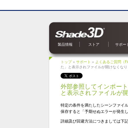
製品情報
ストア
サポー
Shade3D Ver.27
CG入力支援サービス
BIM/CIM 設計照査ツール
ブロックUIプログラミングツール
3Dパラメトリックツール
Civil・Ultimate とは
Shade3D SDK
Shade3D AI 生成ツール
Shade3D Shapeasy
マジカルスケッチ 3D
Shade3D 公式ガイドブック
Shade3D 検定ガイドブック
Shade3D Panorama View
Shade3D 実用3Dデータ集 森シリーズ
オンラインストア
ご利用案内
マーケットプレイス
特集記事
Shade3D 実用3Dデータ集
お問い合
OS 別対
よくある
オンライ
アップデ
メールマ
Shade
トップ
»
サポート
»
よくあるご質問（F
た」と表示されファイルが開けなくなり
外部参照してインポー
と表示されファイルが
特定の条件を満たしたシーンファイ
保存すると「予期せぬエラーが発生
詳細及び回避方法につきましては下