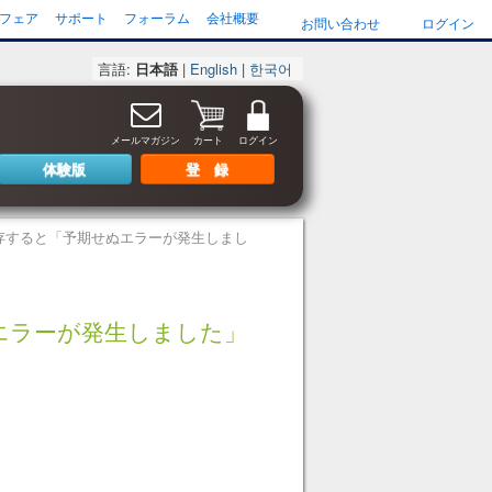
フェア
サポート
フォーラム
会社概要
お問い合わせ
ログイン
言語:
日本語
|
English
|
한국어
メールマガジン
カート
ログイン
体験版
登 録
存すると「予期せぬエラーが発生しまし
エラーが発生しました」