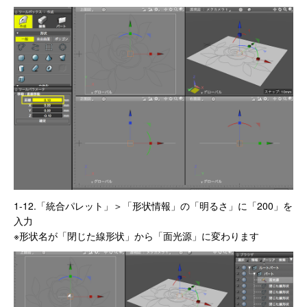
1-12.「統合パレット」＞「形状情報」の「明るさ」に「200」を
入力
※形状名が「閉じた線形状」から「面光源」に変わります