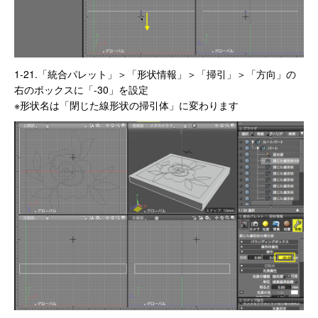
1-21.「統合パレット」＞「形状情報」＞「掃引」＞「方向」の
右のボックスに「-30」を設定
※形状名は「閉じた線形状の掃引体」に変わります