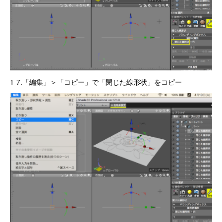
1-7.「編集」＞「コピー」で「閉じた線形状」をコピー