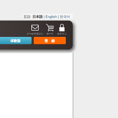
言語:
日本語
|
English
|
한국어
メールマガジン
カート
ログイン
体験版
登 録