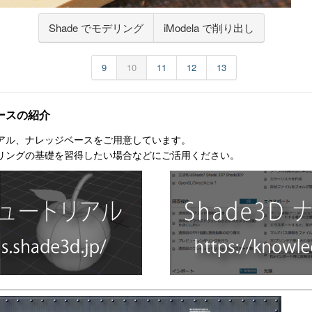
Shade でモデリング
iModela で削り出し
9
10
11
12
13
ースの紹介
アル、ナレッジベースをご用意しています。
リングの基礎を習得したい場合などにご活用ください。