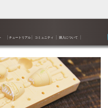
ト
チュートリアル
コミュニティ
購入について
 森シリーズ
わせ
応状況
ご質問（FAQ）
ンヘルプ
ータ
ガジン
3D ナレッジベースへようこそ
目次
Shade3D 操作ガイダンス
Shade3D の使い方
カスタマイズはいかがですか？
シャーロットのチュートリアル
ビデオチュートリアル
ポリゴンメッシュでキャラクタを作成
アニメーション事始め
チャレンジ！3D
Adobe製品と連携！
書籍リスト
Shade3D フォーラム
事例紹介・インタビュー
特集・コンテスト
ギャラリー
Shade3D 製品のご購入について
Shapeasy の購入
マジカルスケッチ 3D の購入