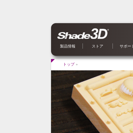
製品情報
ストア
サポー
Shade3D Ver.27
CG入力支援サービス
BIM/CIM 設計照査ツール
ブロックUIプログラミングツール
3Dパラメトリックツール
Civil・Ultimate とは
Shade3D SDK
Shade3D AI 生成ツール
Shade3D Shapeasy
マジカルスケッチ 3D
Shade3D 公式ガイドブック
Shade3D 検定ガイドブック
Shade3D Panorama View
Shade3D 実用3Dデータ集 森シリーズ
オンラインストア
ご利用案内
マーケットプレイス
特集記事
Shade3D 実用3Dデータ集
お問い合
OS 別対
よくある
オンライ
アップデ
メールマ
Shade
トップ
»