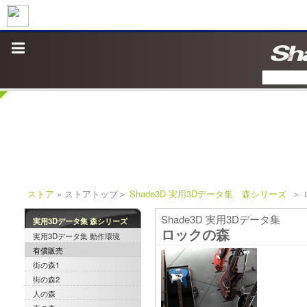
ストア
» ストアトップ＞
Shade3D 実用3Dデータ集 森シリーズ
＞ 
Shade3D 実用3Dデータ集
実用3Dデータ集 森シリーズ
ロックの森
実用3Dデータ集 動作環境
有償販売
街の森1
街の森2
人の森