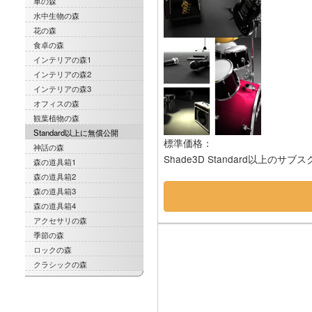
車の森
水中生物の森
花の森
食卓の森
インテリアの森1
インテリアの森2
インテリアの森3
オフィスの森
観葉植物の森
Standard以上に無償公開
標準価格：
神話の森
Shade3D Standard以上
森の道具箱1
森の道具箱2
森の道具箱3
森の道具箱4
アクセサリの森
季節の森
ロックの森
クラシックの森