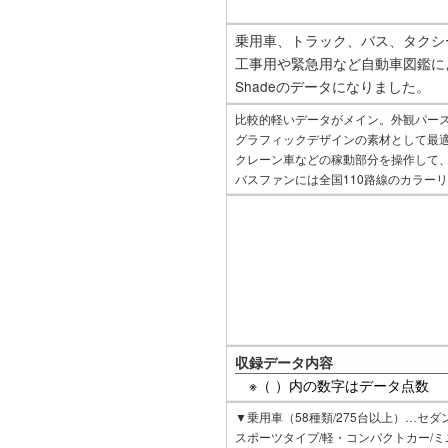
乗用車、トラック、バス、タクシ
工事用や緊急用など自動車図鑑に
Shadeのデータになりました。
比較的軽いデータがメイン。外観パー
グラフィックデザインの素材として最適
クレーン車などの稼動部分を操作して
バスファンには全国110路線のカラー
収録データ内容
※（ ）内の数字はデータ点数
▼乗用車（58種類/275台以上）…セダ
スポーツタイプ/軽・コンパクトカー/ミニ