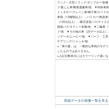
ラック～大型トラック/ダンブカー/各種
ク/集じん車/郵便運搬車/他 ▼特殊車両
トミキサー/クレーン車/梯子車/ロードロ
車両（13種類以上）…パトカー/救急車
（135台以上）…園児送迎バス/マイク
路線バス/タクシー各種/他 ▼二輪車（1
ド/他 ▼その他の車（25データ以上）
ンデータ/ムービー/他 ▼パーツ・工具（
テアリング/ジャッキ/他
※「車の森」は、一般的な車両のモデ
したものではありません。
※上記台数表示にはカラーリング違い
収録データの画像一覧を見る