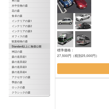
車の森
水中生物の森
花の森
食卓の森
インテリアの森1
インテリアの森2
インテリアの森3
オフィスの森
観葉植物の森
Standard以上に無償公開
標準価格：
神話の森
27,500円（税別25,000円）
森の道具箱1
森の道具箱2
森の道具箱3
森の道具箱4
アクセサリの森
季節の森
ロックの森
クラシックの森