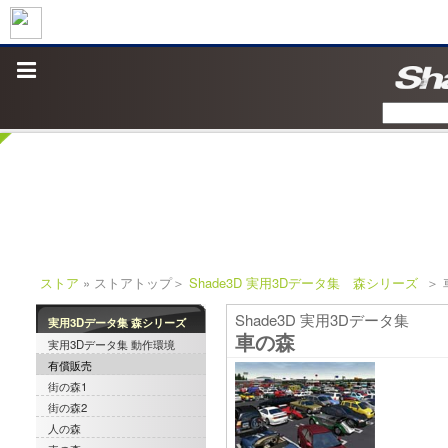
ストア
» ストアトップ＞
Shade3D 実用3Dデータ集 森シリーズ
＞ 
Shade3D 実用3Dデータ集
実用3Dデータ集 森シリーズ
車の森
実用3Dデータ集 動作環境
有償販売
街の森1
街の森2
人の森