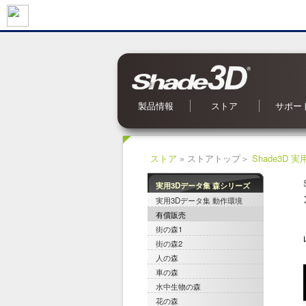
製品情報
ストア
サポー
Shade3D Ver.27
CG入力支援サービス
BIM/CIM 設計照査ツール
ブロックUIプログラミングツール
マジカルスケッチ3D
Shade3D Shapeasy
Shade3D Panorama View
Shade3D 公式ガイドブック
Shade3D 実用3Dデータ集 森シリーズ
Shade3D SDK
ストアトップ
Shade3D Ver.27 シリーズ
Shapeasy の購入
マジカルスケッチ 3Dの購入
オンラインストアご利用案
Shade3D マーケットプレイ
特集記事
Shade3D 実用3Dデータ集
お問い合
OS 別対
よくある
オンライ
アップデ
メールマ
Shade
ストア
» ストアトップ＞
Shade3D
実用3Dデータ集 森シリーズ
実用3Dデータ集 動作環境
有償販売
街の森1
街の森2
人の森
車の森
水中生物の森
花の森