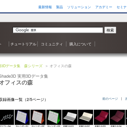
最新情報
製品
ソリューション
アカデミー
セミナ
検索
ト
チュートリアル
コミュニティ
購入について
内
ス
 森シリーズ
わせ
応状況
ご質問（FAQ）
ンヘルプ
ータ
ガジン
3D ナッレジベースへようこそ
目次
Shade 3D の使い方
カスタマイズはいかがですか？
シャーロットのチュートリアル
ビデオチュートリアル
ポリゴンメッシュでキャラクタを作成
アニメーション事始め
チャレンジ！3D
Adobe製品と連携！
書籍リスト
Shade3D フォーラム
事例紹介・インタビュー
特集・コンテスト
ギャラリー
Shade3D 製品のご購入について
Shapeasy の購入
マジカルスケッチ 3D の購入
 実用3Dデータ集 森シリーズ
＞ オフィスの森
Shade3D 実用3Dデータ集
オフィスの森
前のページ
|
収録画像一覧（2/5ページ）