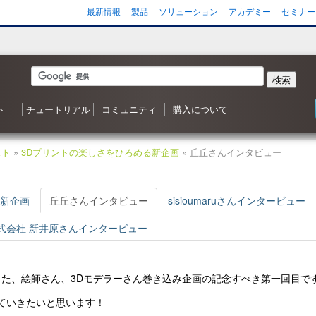
最新情報
製品
ソリューション
アカデミー
セミナー
検索
ト
チュートリアル
コミュニティ
購入について
 森シリーズ
わせ
応状況
ご質問（FAQ）
ンヘルプ
ータ
ガジン
3D ナレッジベースへようこそ
目次
Shade3D 操作ガイダンス
Shade3D の使い方
カスタマイズはいかがですか？
シャーロットのチュートリアル
ビデオチュートリアル
ポリゴンメッシュでキャラクタを作成
アニメーション事始め
チャレンジ！3D
Adobe製品と連携！
書籍リスト
Shade3D フォーラム
事例紹介・インタビュー
特集・コンテスト
ギャラリー
Shade3D 製品のご購入について
Shapeasy の購入
マジカルスケッチ 3D の購入
スト
»
3Dプリントの楽しさをひろめる新企画
» 丘丘さんインタビュー
る新企画
丘丘さんインタビュー
sisioumaruさんインタービュー
式会社 新井原さんインタービュー
た、絵師さん、3Dモデラーさん巻き込み企画の記念すべき第一回目で
ていきたいと思います！