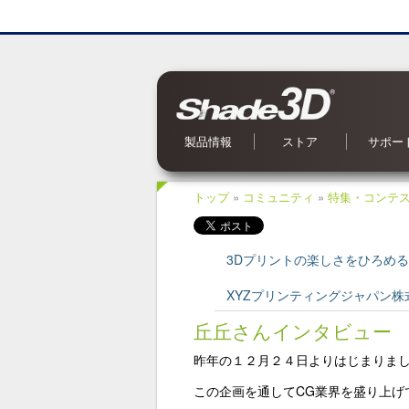
製品情報
ストア
サポー
Shade3D Ver.27
CG入力支援サービス
BIM/CIM 設計照査ツール
ブロックUIプログラミングツール
3Dパラメトリックツール
Civil・Ultimate とは
Shade3D SDK
Shade3D AI 生成ツール
Shade3D Shapeasy
マジカルスケッチ 3D
Shade3D 公式ガイドブック
Shade3D 検定ガイドブック
Shade3D Panorama View
Shade3D 実用3Dデータ集 森シリーズ
オンラインストア
ご利用案内
マーケットプレイス
特集記事
Shade3D 実用3Dデータ集
お問い合
OS 別対
よくある
オンライ
アップデ
メールマ
Shade
トップ
»
コミュニティ
»
特集・コンテ
3Dプリントの楽しさをひろめ
XYZプリンティングジャパン株
丘丘さんインタビュー
昨年の１２月２４日よりはじまりまし
この企画を通してCG業界を盛り上げ