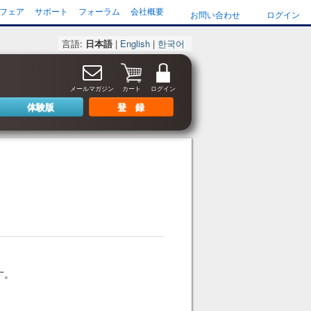
フェア
サポート
フォーラム
会社概要
お問い合わせ
ログイン
言語:
日本語
|
English
|
한국어
メールマガジン
カート
ログイン
体験版
登 録
す。