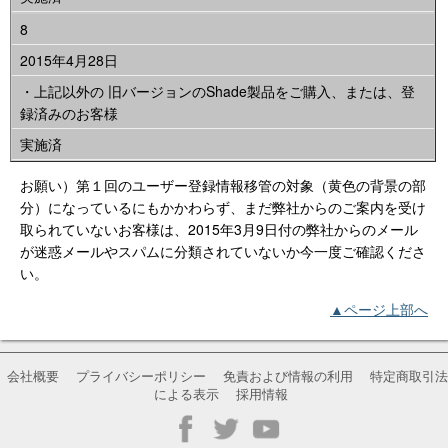
8
2015年4月28日
・上記以外の 旧バージョンのShade製品をご購入、または、登
録済みのお客様
実施済
お願い）第１回のユーザー登録情報移管の対象
（
黄色
の背景の部
分）
になっているにもかかわらず、まだ弊社からのご案内を受け
取られていないお客様は、2015年3月9日付の弊社からのメール
が迷惑メールやスパムに分類されていないか今一度ご確認くださ
い。
▲ページ上部へ
会社概要
プライバシーポリシー
免責および情報の利用
特定商取引法
による表示
採用情報