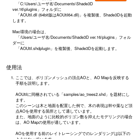
「C:\Users\ユーザ名\Documents\Shade3D
ver.16\plugins」フォルダに
「AOUtil.dll (64bit版はAOUtil64.dll)」を複製後、Shade3Dを起動
します。
Mac環境の場合は、
「/Users/ユーザ名/Documents/Shade3D ver.16/plugins」フォル
ダーに
「AOUtil.shdplugin」を複製後、Shade3Dを起動します。
使用法
ここでは、ポリゴンメッシュの頂点AOと、AO Mapを反映する
手順を説明します。
AOUtilに同梱されている「samples/ao_trees2.shd」を題材にし
ます。
このシーンは木と地面を配置した例で、木の表現は幹や葉など頂
点AOを使用する箇所として適しています。
また、地面のように比較的ポリゴン数を抑えたモデリングの場合
は、AO Mapの使用が適しています。
AOを使用する前のレイトレーシングでのレンダリングは以下の
ようになっています。