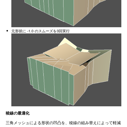
元形状に -1.0 のスムーズを3回実行
稜線の最適化
三角メッシュによる形状の凹凸を、稜線の組み替えによって軽減