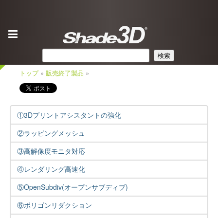
検索
トップ
»
販売終了製品
»
①3Dプリントアシスタントの強化
②ラッピングメッシュ
③高解像度モニタ対応
④レンダリング高速化
⑤OpenSubdiv(オープンサブディブ)
⑥ポリゴンリダクション