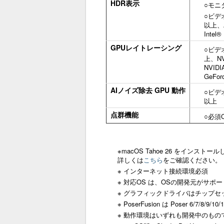
HDR表示
○モニタ
○ビデオ
以上、A
Intel
GPUレイトレーシング
○ビデオ
上、NV
NVIDI
GeFo
AIノイズ除去 GPU 動作
○ビデオ
以上
点群機能
○必須
※macOS Tahoe 26 をインストール
詳しくは
こちら
をご確認ください。
※ インターネット接続環境必須
※ 対応OS は、OSの開発元がサ
※ グラフィックドライバはチップ
※ PoserFusion は Poser 6/7/8/
※ 動作環境はいずれも開発中のも