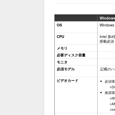
Window
OS
Windows 
CPU
Intel 第
搭載必須
メモリ
必要ディスク容量
モニタ
必須モデル
記載のハ
ビデオカード
必須環
○D
推奨環
○N
○A
○I