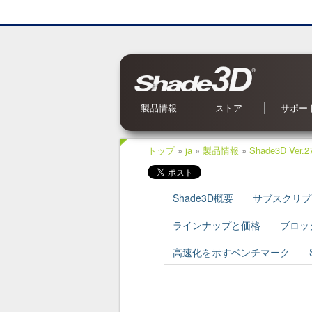
製品情報
ストア
サポー
Shade3D Ver.27
CG入力支援サービス
BIM/CIM 設計照査ツール
ブロックUIプログラミングツール
3Dパラメトリックツール
Civil・Ultimate とは
Shade3D SDK
Shade3D AI 生成ツール
Shade3D Shapeasy
マジカルスケッチ 3D
Shade3D 公式ガイドブック
Shade3D 検定ガイドブック
Shade3D Panorama View
Shade3D 実用3Dデータ集 森シリーズ
オンラインストア
ご利用案内
マーケットプレイス
特集記事
Shade3D 実用3Dデータ集
お問い合
OS 別対
よくある
オンライ
アップデ
メールマ
Shade
トップ
»
ja
»
製品情報
»
Shade3D Ver.2
Shade3D概要
サブスクリプ
ラインナップと価格
ブロッ
高速化を示すベンチマーク