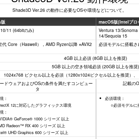
Shade3D Ver.26 の動作に必要なOSや環境などについて。
s版
macOS版(Intelプ
10/11 (64bitのみ)
Ventura 13/Sonoma
14/Sequoia 15
4世代 Core（Haswell），AMD Ryzen以降 ※AVX2
必須モデルに搭載さ
4GB 以上必須 (8GB 以上を推奨)
5GB 以上の空き領域必須 (20GB 以上を推奨
1024x768 ピクセル以上を必須（1280x1024ピクセル以上を推奨）
ードウェアおよびOSの条件を満たすコンピュー
記載の
タ
境：
必須環境：
irectX 12に対応したグラフィックス環境
○必須モデルに
境：
VIDIA® GeForce® 1000 シリーズ 以上
MD Radeon™ RX 400 シリーズ 以上
ntel® UHD Graphics 600 シリーズ 以上