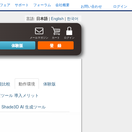
フェア
サポート
フォーラム
会社概要
お問い合わせ
ログイン
言語:
日本語
|
English
|
한국어
メールマガジン
カート
ログイン
体験版
登 録
能比較
動作環境
体験版
照査ツール 導入メリット
Shade3D AI 生成ツール