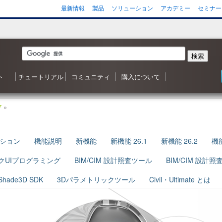
最新情報
製品
ソリューション
アカデミー
セミナー
検索
ト
チュートリアル
コミュニティ
購入について
 森シリーズ
わせ
応状況
ご質問（FAQ）
ンヘルプ
ータ
ガジン
3D ナレッジベースへようこそ
目次
Shade3D 操作ガイダンス
Shade3D の使い方
カスタマイズはいかがですか？
シャーロットのチュートリアル
ビデオチュートリアル
ポリゴンメッシュでキャラクタを作成
アニメーション事始め
チャレンジ！3D
Adobe製品と連携！
書籍リスト
Shade3D フォーラム
事例紹介・インタビュー
特集・コンテスト
ギャラリー
Shade3D 製品のご購入について
Shapeasy の購入
マジカルスケッチ 3D の購入
7
»
ション
機能説明
新機能
新機能 26.1
新機能 26.2
機
クUIプログラミング
BIM/CIM 設計照査ツール
BIM/CIM 設計
Shade3D SDK
3Dパラメトリックツール
Civil・Ultimate とは