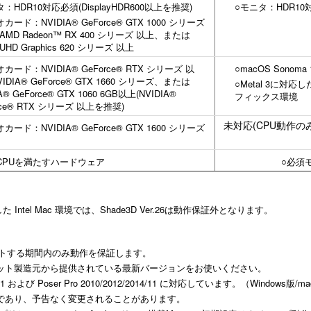
：HDR10対応必須(DisplayHDR600以上を推奨)
○モニタ：HDR10対
カード：NVIDIA® GeForce® GTX 1000 シリーズ
MD Radeon™ RX 400 シリーズ 以上、または
® UHD Graphics 620 シリーズ 以上
カード：NVIDIA® GeForce® RTX シリーズ 以
○macOS Sonoma
IDIA® GeForce® GTX 1660 シリーズ、または
○Metal 3に対応
A® GeForce® GTX 1060 6GB以上(NVIDIA®
フィックス環境
rce® RTX シリーズ 以上を推奨)
未対応(CPU動作の
カード：NVIDIA® GeForce® GTX 1600 シリーズ
CPUを満たすハードウェア
○必須
した Intel Mac 環境では、Shade3D Ver.26は動作保証外となります。
ポートする期間内のみ動作を保証します。
セット製造元から提供されている最新バージョンをお使いください。
9/10/11 および Poser Pro 2010/2012/2014/11 に対応しています。（Windows版/
のであり、予告なく変更されることがあります。