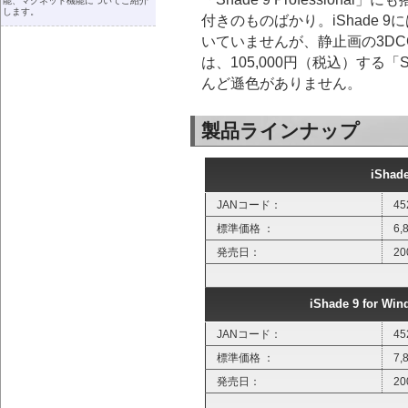
能、マグネット機能についてご紹介
します。
付きのものばかり。iShade 
いていませんが、静止画の3D
は、105,000円（税込）する「Sha
んど遜色がありません。
製品ラインナップ
iShade
JANコード：
45
標準価格 ：
6
発売日：
2
iShade 9 for
JANコード：
45
標準価格 ：
7
発売日：
2