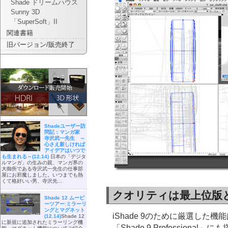
Shade ドリームハウス
Sunny 3D
「SuperSoft」II
関連書籍
旧バージョン/販売終了
Shadeユーザー訪
問記：マンガ家
寺沢武一先生 ～
心さえ新しければ
アイデアはいつで
も生まれる～(12.14)
日本の「デジタ
ルマンガ」の生みの親、マンガ界の
大御所である寺沢武一先生の仕事部
屋にお邪魔しました。いつまでも熱
くて格好いい男、寺沢先...
クオリティは最上位版
Shade 12 ムービ
ーツアー:ミラーリ
ングとマグネット
iShade 9のために厳選した機
(12.14)
Shade 12
に新規に追加されたミラーリング機
「Shade 9 Professio