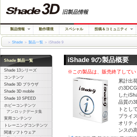
旧製品情報
製品情報
動作環境
スペシャル
投稿＆コミュニティ
＞
Shade
＞
製品一覧
＞ iShade 9
iShade 9の製品概要
Shade 製品一覧
Shade 13シリーズ
※この製品は、販売終了してい
コンテンツ
累計出荷
Shade 3D ブラウザ
の3DC
Shade 3D mobile
したiS
Shade 10 SPEED
品質の3
ホビーコンテンツ
トとして
アンロックデータ集
プライ
実用コンテンツ
オリテ
トレーニングコンテンツ
ンスの
関連ソフトウェア