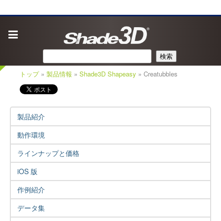
検索
トップ
»
製品情報
»
Shade3D Shapeasy
» Creatubbles
製品紹介
動作環境
ラインナップと価格
iOS 版
作例紹介
データ集