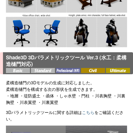
Shade3D 3Dパラメトリックツール Ver.3 (水工：柔構
造樋門対応)
柔構造樋門の3Dモデルの生成に対応しました。
柔構造樋門を構成する次の形状を生成できます。
・地層 ・堤防盛土 ・函体 ・しゃ水壁 ・門柱 ・川表胸壁 ・川裏
胸壁 ・川表翼壁 ・川裏翼壁
3Dパラメトリックツールに関する詳細は
こちら
をご確認くださ
い。