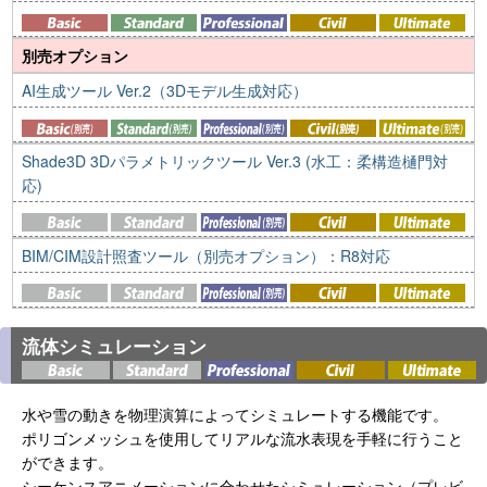
別売オプション
AI生成ツール Ver.2（3Dモデル生成対応）
Shade3D 3Dパラメトリックツール Ver.3 (水工：柔構造樋門対
応)
BIM/CIM設計照査ツール（別売オプション）：R8対応
流体シミュレーション
水や雪の動きを物理演算によってシミュレートする機能です。
ポリゴンメッシュを使用してリアルな流水表現を手軽に行うこと
ができます。
シーケンスアニメーションに合わせたシミュレーション（プレビ